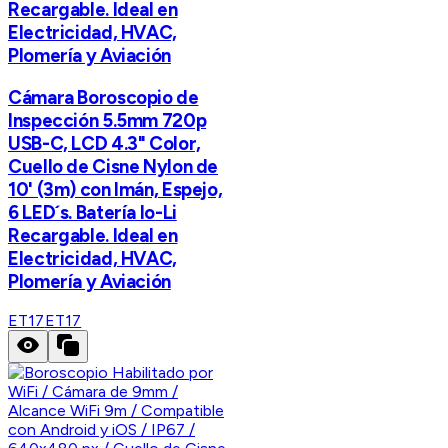
Recargable. Ideal en
Electricidad, HVAC,
Plomería y Aviación
Cámara Boroscopio de
Inspección 5.5mm 720p
USB-C, LCD 4.3" Color,
Cuello de Cisne Nylon de
10' (3m) con Imán, Espejo,
6 LED´s. Batería Io-Li
Recargable. Ideal en
Electricidad, HVAC,
Plomería y Aviación
ET17
ET17