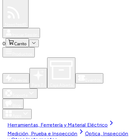
Especiales
Newsfeed
0
Iniciar Sesión
0
Carrito
Productos
Nuevos
Eventos
Para Ti
Caja Abierta
Soporte
Blog
Apps
Herramientas, Ferretería y Material Eléctrico
Medición, Prueba e Inspección
Óptica, Inspección