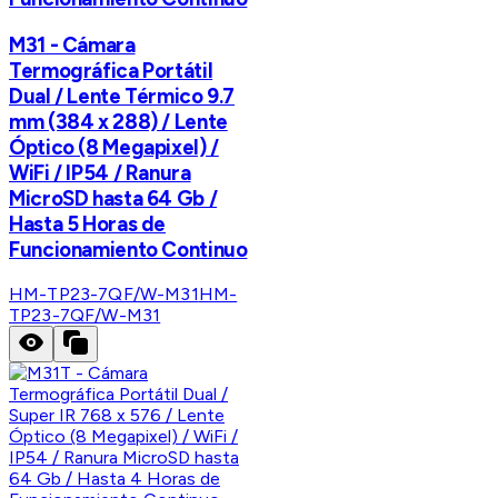
M31 - Cámara
Termográfica Portátil
Dual / Lente Térmico 9.7
mm (384 x 288) / Lente
Óptico (8 Megapixel) /
WiFi / IP54 / Ranura
MicroSD hasta 64 Gb /
Hasta 5 Horas de
Funcionamiento Continuo
HM-TP23-7QF/W-M31
HM-
TP23-7QF/W-M31