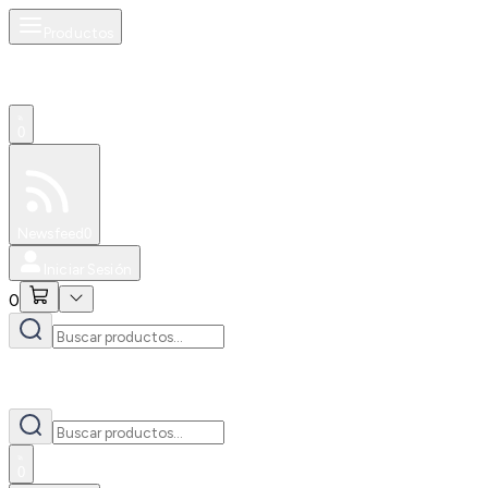
Productos
0
Especiales
Newsfeed
0
Iniciar Sesión
0
0