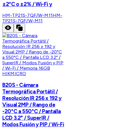
±2°C o ±2% / Wi-Fi y
HM-TP21S-7QF/W-M11
HM-
TP21S-7QF/W-M11
HIKMICRO
B20S - Cámara
Termográfica Portátil /
Resolución IR 256 x 192 y
Visual 2MP / Rango de
-20°C a 550°C / Pantalla
LCD 3.2" / SuperIR /
Modos Fusión y PIP / Wi-Fi