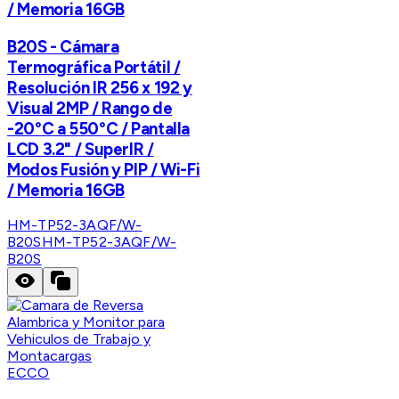
/ Memoria 16GB
B20S - Cámara
Termográfica Portátil /
Resolución IR 256 x 192 y
Visual 2MP / Rango de
-20°C a 550°C / Pantalla
LCD 3.2" / SuperIR /
Modos Fusión y PIP / Wi-Fi
/ Memoria 16GB
HM-TP52-3AQF/W-
B20S
HM-TP52-3AQF/W-
B20S
ECCO