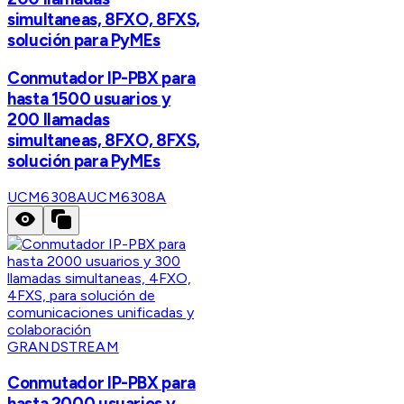
simultaneas, 8FXO, 8FXS,
solución para PyMEs
Conmutador IP-PBX para
hasta 1500 usuarios y
200 llamadas
simultaneas, 8FXO, 8FXS,
solución para PyMEs
UCM6308A
UCM6308A
GRANDSTREAM
Conmutador IP-PBX para
hasta 2000 usuarios y