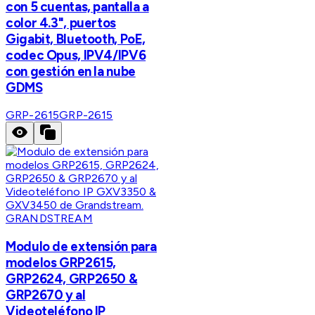
con 5 cuentas, pantalla a
color 4.3", puertos
Gigabit, Bluetooth, PoE,
codec Opus, IPV4/IPV6
con gestión en la nube
GDMS
GRP-2615
GRP-2615
GRANDSTREAM
Modulo de extensión para
modelos GRP2615,
GRP2624, GRP2650 &
GRP2670 y al
Videoteléfono IP