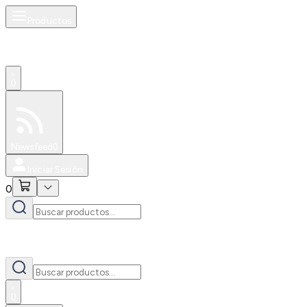
Productos
0
Especiales
Newsfeed
0
Iniciar Sesión
0
0