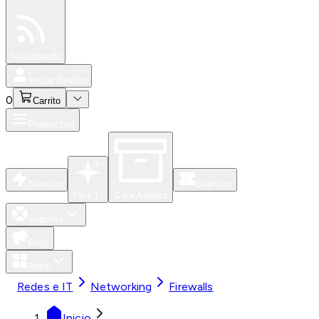
Especiales
Newsfeed
0
Iniciar Sesión
0
Carrito
Productos
Nuevos
Eventos
Para Ti
Caja Abierta
Soporte
Blog
Apps
Redes e IT
Networking
Firewalls
Inicio