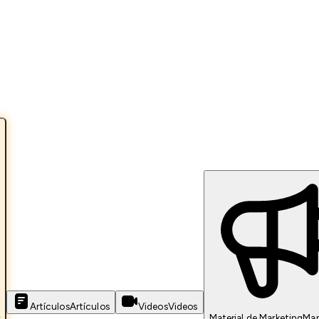
Artículos
Artículos
Videos
Videos
s
Material de Marketing
Mar