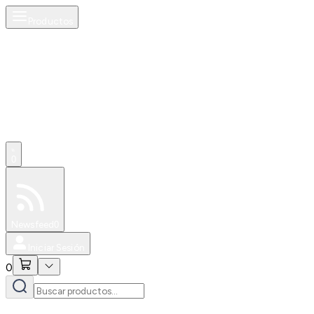
Productos
0
Especiales
Newsfeed
0
Iniciar Sesión
0