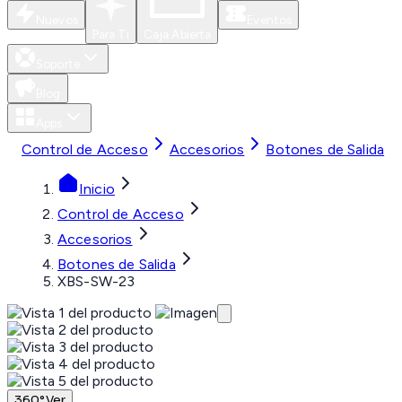
Nuevos
Eventos
Para Ti
Caja Abierta
Soporte
Blog
Apps
Control de Acceso
Accesorios
Botones de Salida
Inicio
Control de Acceso
Accesorios
Botones de Salida
XBS-SW-23
360°
Ver