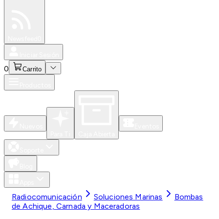
Especiales
Newsfeed
0
Iniciar Sesión
0
Carrito
Productos
Nuevos
Eventos
Para Ti
Caja Abierta
Soporte
Blog
Apps
Radiocomunicación
Soluciones Marinas
Bombas
de Achique, Carnada y Maceradoras