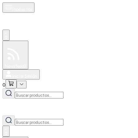
Productos
0
Especiales
Newsfeed
0
Iniciar Sesión
0
0