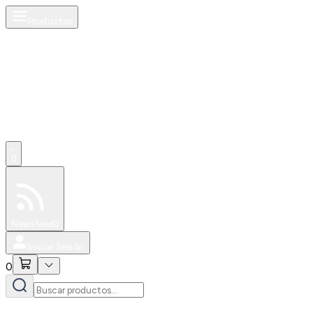
Productos
0
Especiales
Newsfeed
0
Iniciar Sesión
0