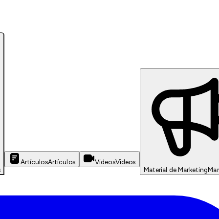
Artículos
Artículos
Videos
Videos
s
Material de Marketing
Mar