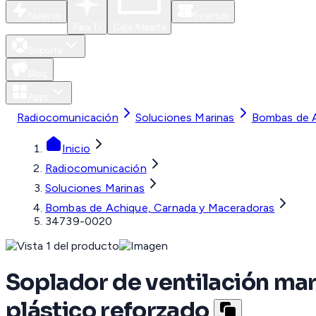
Nuevos
Eventos
Para Ti
Caja Abierta
Soporte
Blog
Apps
Radiocomunicación
Soluciones Marinas
Bombas de A
Inicio
Radiocomunicación
Soluciones Marinas
Bombas de Achique, Carnada y Maceradoras
34739-0020
Soplador de ventilación mar
plástico reforzado