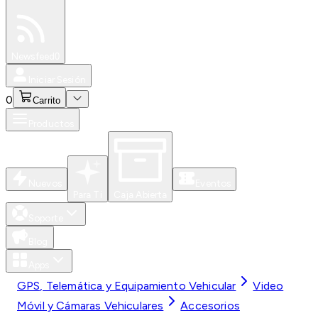
Especiales
Newsfeed
0
Iniciar Sesión
0
Carrito
Productos
Nuevos
Eventos
Para Ti
Caja Abierta
Soporte
Blog
Apps
GPS, Telemática y Equipamiento Vehicular
Video
Móvil y Cámaras Vehiculares
Accesorios