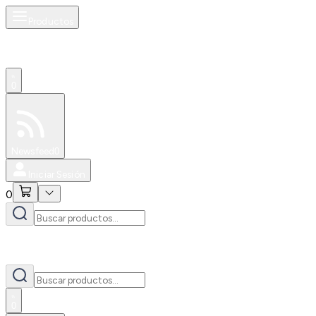
Productos
0
Especiales
Newsfeed
0
Iniciar Sesión
0
0