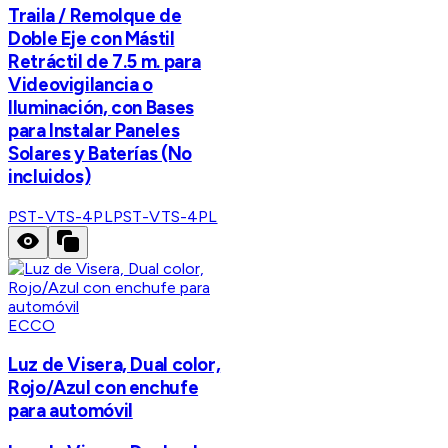
Traila / Remolque de
Doble Eje con Mástil
Retráctil de 7.5 m. para
Videovigilancia o
Iluminación, con Bases
para Instalar Paneles
Solares y Baterías (No
incluidos)
PST-VTS-4PL
PST-VTS-4PL
ECCO
Luz de Visera, Dual color,
Rojo/Azul con enchufe
para automóvil