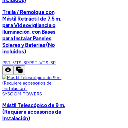
incluidos)
Traila / Remolque con
Mástil Retráctil de 7.5 m.
para Videovigilancia o
Iluminación, con Bases
para Instalar Paneles
Solares y Baterías (No
incluidos)
PST-VTS-3P
PST-VTS-3P
SYSCOM TOWERS
Mástil Telescópico de 9 m.
(Requiere accesorios de
Instalación)