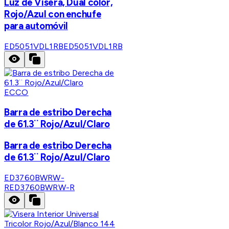
Luz de Visera, Dual color,
Rojo/Azul con enchufe
para automóvil
ED5051VDL1RB
ED5051VDL1RB
ECCO
Barra de estribo Derecha
de 61.3¨ Rojo/Azul/Claro
Barra de estribo Derecha
de 61.3¨ Rojo/Azul/Claro
ED3760BWRW-
R
ED3760BWRW-R