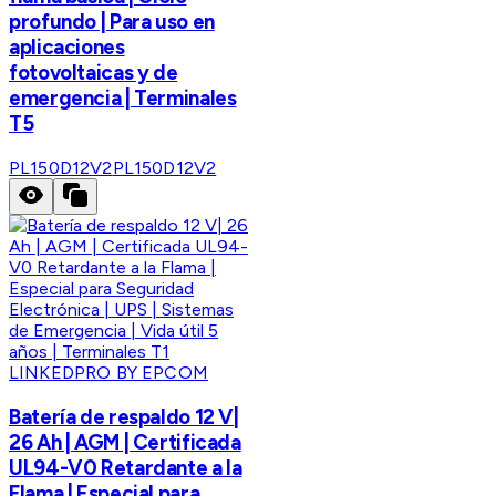
profundo | Para uso en
aplicaciones
fotovoltaicas y de
emergencia | Terminales
T5
PL150D12V2
PL150D12V2
LINKEDPRO BY EPCOM
Batería de respaldo 12 V|
26 Ah | AGM | Certificada
UL94-V0 Retardante a la
Flama | Especial para