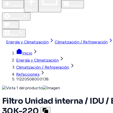
Nuevos
Eventos
Para Ti
Caja Abierta
Soporte
Blog
Apps
Energía y Climatización
Climatización / Refrigeración
Inicio
Energía y Climatización
Climatización / Refrigeración
Refacciones
11220508000138
Filtro Unidad interna / IDU
30K-220