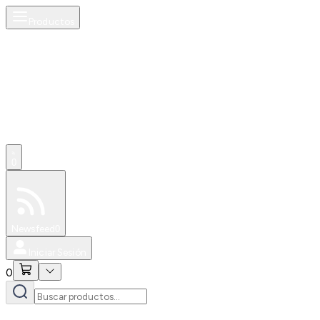
Productos
0
Especiales
Newsfeed
0
Iniciar Sesión
0