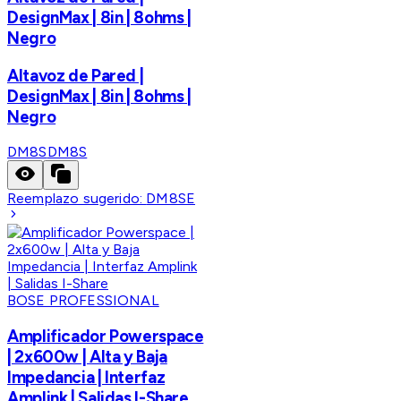
DesignMax | 8in | 8ohms |
Negro
Altavoz de Pared |
DesignMax | 8in | 8ohms |
Negro
DM8S
DM8S
Reemplazo sugerido:
DM8SE
BOSE PROFESSIONAL
Amplificador Powerspace
| 2x600w | Alta y Baja
Impedancia | Interfaz
Amplink | Salidas I-Share