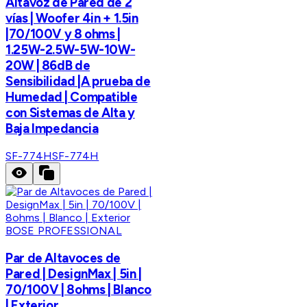
Altavoz de Pared de 2
vías | Woofer 4in + 1.5in
|70/100V y 8 ohms |
1.25W-2.5W-5W-10W-
20W | 86dB de
Sensibilidad |A prueba de
Humedad | Compatible
con Sistemas de Alta y
Baja Impedancia
SF-774H
SF-774H
BOSE PROFESSIONAL
Par de Altavoces de
Pared | DesignMax | 5in |
70/100V | 8ohms | Blanco
| Exterior