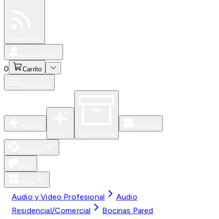
Especiales
Newsfeed
0
Iniciar Sesión
0
Carrito
Productos
Nuevos
Eventos
Para Ti
Caja Abierta
Soporte
Blog
Apps
Audio y Video Profesional
Audio
Residencial/Comercial
Bocinas Pared