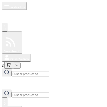
Productos
0
Especiales
Newsfeed
0
Iniciar Sesión
0
0