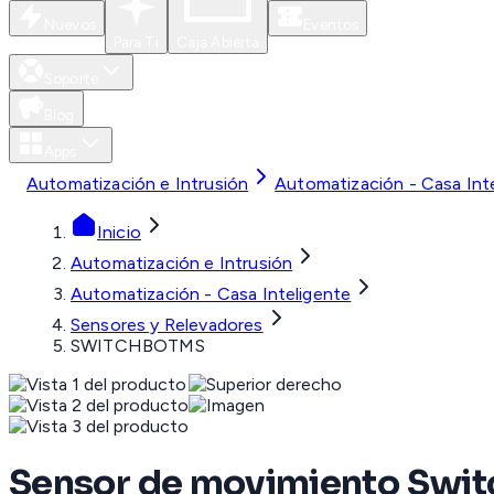
Nuevos
Eventos
Para Ti
Caja Abierta
Soporte
Blog
Apps
Automatización e Intrusión
Automatización - Casa Int
Inicio
Automatización e Intrusión
Automatización - Casa Inteligente
Sensores y Relevadores
SWITCHBOTMS
Sensor de movimiento Swi