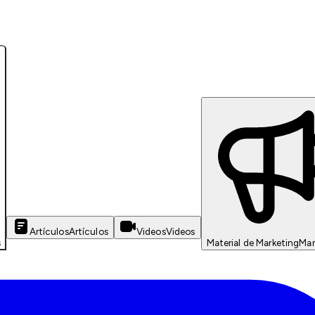
Artículos
Artículos
Videos
Videos
s
Material de Marketing
Mar