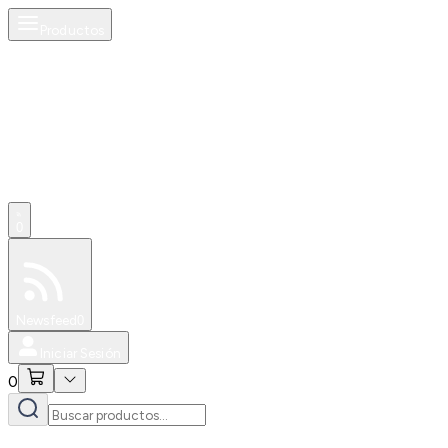
Productos
0
Especiales
Newsfeed
0
Iniciar Sesión
0