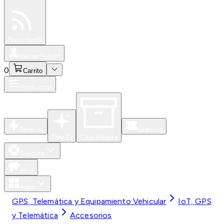
Especiales
Newsfeed
0
Iniciar Sesión
0
Carrito
Productos
Nuevos
Eventos
Para Ti
Caja Abierta
Soporte
Blog
Apps
GPS, Telemática y Equipamiento Vehicular
IoT, GPS
y Telemática
Accesorios