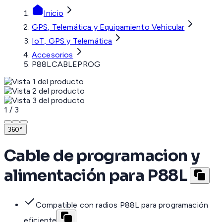
Inicio
GPS, Telemática y Equipamiento Vehicular
IoT, GPS y Telemática
Accesorios
P88LCABLEPROG
1
/
3
360°
Cable de programacion y
alimentación para P88L
Compatible con radios P88L para programación
eficiente