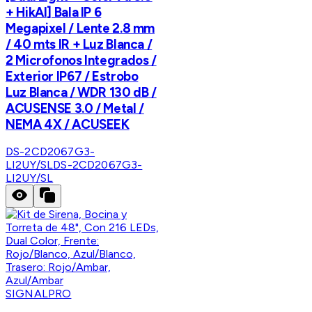
+ HikAI] Bala IP 6
Megapixel / Lente 2.8 mm
/ 40 mts IR + Luz Blanca /
2 Microfonos Integrados /
Exterior IP67 / Estrobo
Luz Blanca / WDR 130 dB /
ACUSENSE 3.0 / Metal /
NEMA 4X / ACUSEEK
DS-2CD2067G3-
LI2UY/SL
DS-2CD2067G3-
LI2UY/SL
SIGNALPRO