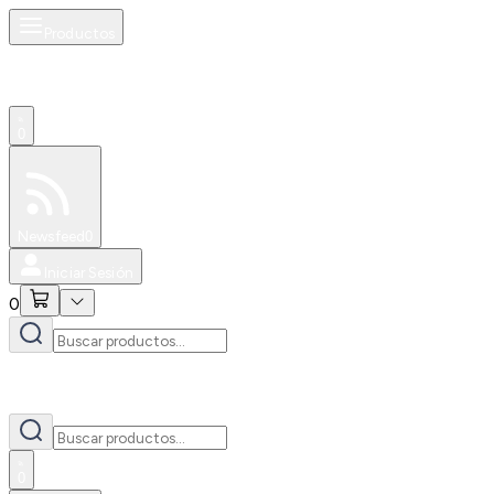
Productos
0
Especiales
Newsfeed
0
Iniciar Sesión
0
0