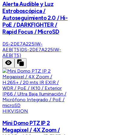
Alerta Audible y Luz
Estroboscópica /
Autoseguimiento 2.0 / Hi-
PoE / DARKFIGHTER /
Rapid Focus / MicroSD
DS-2DE7A225IW-
AEB(T5)
DS-2DE7A225IW-
AEB(T5)
HIKVISION
Mini Domo PTZ IP 2
Megapixel / 4X Zoom /