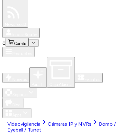
Especiales
Newsfeed
0
Iniciar Sesión
0
Carrito
Productos
Nuevos
Eventos
Para Ti
Caja Abierta
Soporte
Blog
Apps
Videovigilancia
Cámaras IP y NVRs
Domo /
Eyeball / Turret