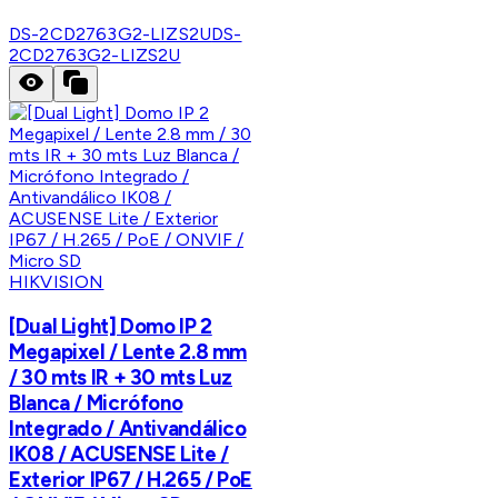
DS-2CD2763G2-LIZS2U
DS-
2CD2763G2-LIZS2U
HIKVISION
[Dual Light] Domo IP 2
Megapixel / Lente 2.8 mm
/ 30 mts IR + 30 mts Luz
Blanca / Micrófono
Integrado / Antivandálico
IK08 / ACUSENSE Lite /
Exterior IP67 / H.265 / PoE