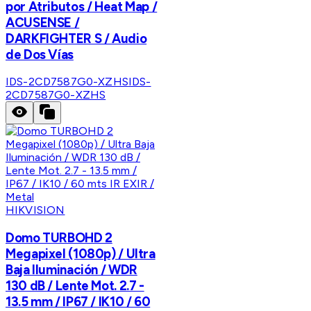
por Atributos / Heat Map /
ACUSENSE /
DARKFIGHTER S / Audio
de Dos Vías
IDS-2CD7587G0-XZHS
IDS-
2CD7587G0-XZHS
HIKVISION
Domo TURBOHD 2
Megapixel (1080p) / Ultra
Baja Iluminación / WDR
130 dB / Lente Mot. 2.7 -
13.5 mm / IP67 / IK10 / 60