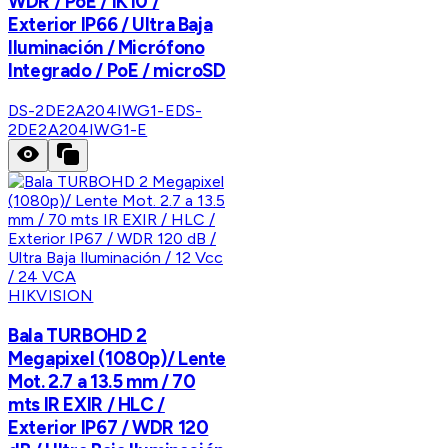
WDR / PoE / IK10 /
Exterior IP66 / Ultra Baja
Iluminación / Micrófono
Integrado / PoE / microSD
DS-2DE2A204IWG1-E
DS-
2DE2A204IWG1-E
HIKVISION
Bala TURBOHD 2
Megapixel (1080p)/ Lente
Mot. 2.7 a 13.5 mm / 70
mts IR EXIR / HLC /
Exterior IP67 / WDR 120