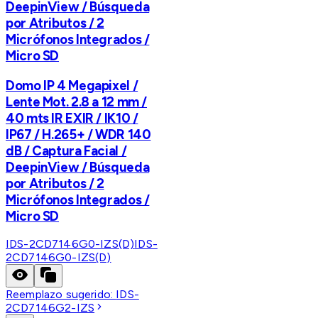
DeepinView / Búsqueda
por Atributos / 2
Micrófonos Integrados /
Micro SD
Domo IP 4 Megapixel /
Lente Mot. 2.8 a 12 mm /
40 mts IR EXIR / IK10 /
IP67 / H.265+ / WDR 140
dB / Captura Facial /
DeepinView / Búsqueda
por Atributos / 2
Micrófonos Integrados /
Micro SD
IDS-2CD7146G0-IZS(D)
IDS-
2CD7146G0-IZS(D)
Reemplazo sugerido:
IDS-
2CD7146G2-IZS