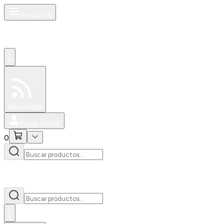
Productos
0
Especiales
Newsfeed
0
Iniciar Sesión
0
0