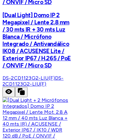
/ ONVIF / Micro SD
[Dual Light] Domo IP 2
Megapixel / Lente 2.8 mm
/ 30 mts IR + 30 mts Luz
Blanca / Micrófono
Integrado / Antivandálico
IK08 / ACUSENSE Lite /
Exterior IP67 / H.265 / PoE
/ ONVIF / Micro SD
DS-2CD1123G2-LIU(F)
DS-
2CD1123G2-LIU(F)