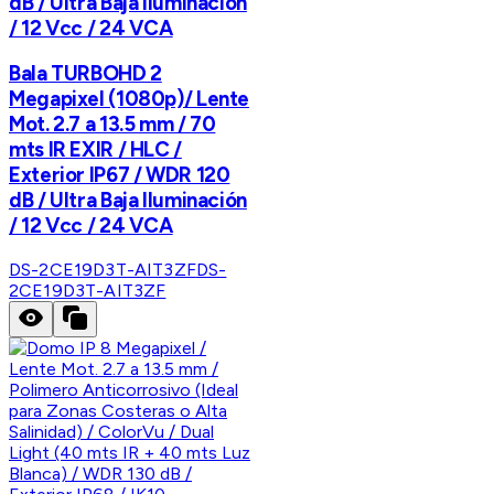
dB / Ultra Baja Iluminación
/ 12 Vcc / 24 VCA
Bala TURBOHD 2
Megapixel (1080p)/ Lente
Mot. 2.7 a 13.5 mm / 70
mts IR EXIR / HLC /
Exterior IP67 / WDR 120
dB / Ultra Baja Iluminación
/ 12 Vcc / 24 VCA
DS-2CE19D3T-AIT3ZF
DS-
2CE19D3T-AIT3ZF