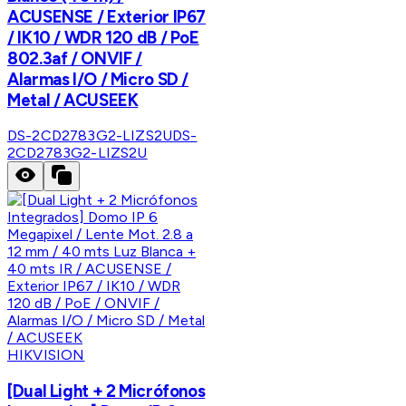
ACUSENSE / Exterior IP67
/ IK10 / WDR 120 dB / PoE
802.3af / ONVIF /
Alarmas I/O / Micro SD /
Metal / ACUSEEK
DS-2CD2783G2-LIZS2U
DS-
2CD2783G2-LIZS2U
HIKVISION
[Dual Light + 2 Micrófonos