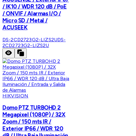
/ IK10 / WDR 120 dB / PoE
/ ONVIF / Alarmas I/O /
Micro SD / Metal /
ACUSEEK
DS-2CD2723G2-LIZS2U
DS-
2CD2723G2-LIZS2U
HIKVISION
Domo PTZ TURBOHD 2
Megapixel (1080P) / 32X
Zoom / 150 mts IR /
Exterior IP66 / WDR 120
dB / Ultra Baja Iluminación