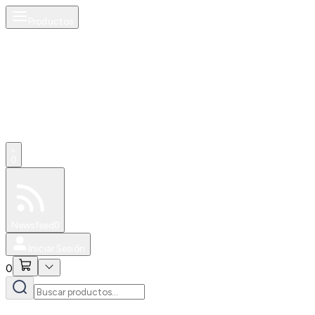
Productos
0
Especiales
Newsfeed
0
Iniciar Sesión
0