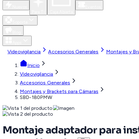
Nuevos
Eventos
Para Ti
Caja Abierta
Soporte
Blog
Apps
Videovigilancia
Accesorios Generales
Montajes y Br
Inicio
Videovigilancia
Accesorios Generales
Montajes y Brackets para Cámaras
SBD-180PMW
Montaje adaptador para inst