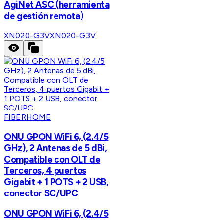
AgiNet ASC (herramienta
de gestión remota)
XN020-G3V
XN020-G3V
FIBERHOME
ONU GPON WiFi 6, (2.4/5
GHz), 2 Antenas de 5 dBi,
Compatible con OLT de
Terceros, 4 puertos
Gigabit + 1 POTS + 2 USB,
conector SC/UPC
ONU GPON WiFi 6, (2.4/5