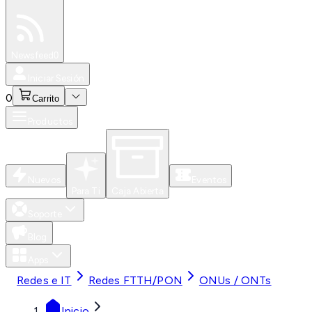
Especiales
Newsfeed
0
Iniciar Sesión
0
Carrito
Productos
Nuevos
Eventos
Para Ti
Caja Abierta
Soporte
Blog
Apps
Redes e IT
Redes FTTH/PON
ONUs / ONTs
Inicio