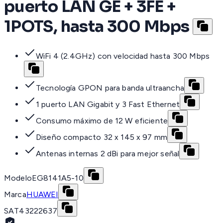
puerto LAN GE + 3FE +
1POTS, hasta 300 Mbps
WiFi 4 (2.4GHz) con velocidad hasta 300 Mbps
Tecnología GPON para banda ultraancha
1 puerto LAN Gigabit y 3 Fast Ethernet
Consumo máximo de 12 W eficiente
Diseño compacto 32 x 145 x 97 mm
Antenas internas 2 dBi para mejor señal
Modelo
EG8141A5-10
Marca
HUAWEI
SAT
43222637