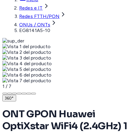
Redes e IT
Redes FTTH/PON
ONUs / ONTs
EG8141A5-10
1
/
7
360°
ONT GPON Huawei
OptiXstar WiFi4 (2.4GHz) 1