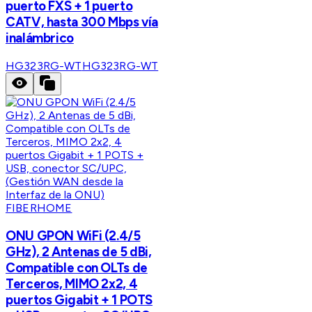
puerto FXS + 1 puerto
CATV, hasta 300 Mbps vía
inalámbrico
HG323RG-WT
HG323RG-WT
FIBERHOME
ONU GPON WiFi (2.4/5
GHz), 2 Antenas de 5 dBi,
Compatible con OLTs de
Terceros, MIMO 2x2, 4
puertos Gigabit + 1 POTS