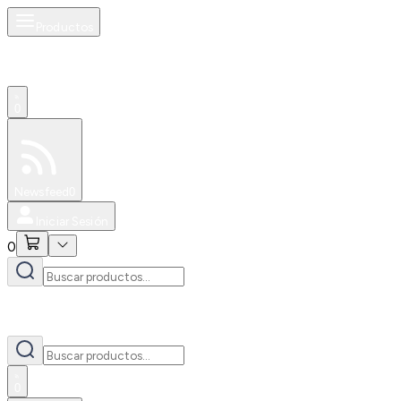
Productos
0
Especiales
Newsfeed
0
Iniciar Sesión
0
0