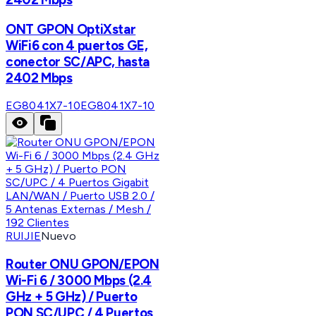
ONT GPON OptiXstar
WiFi6 con 4 puertos GE,
conector SC/APC, hasta
2402 Mbps
EG8041X7-10
EG8041X7-10
RUIJIE
Nuevo
Router ONU GPON/EPON
Wi-Fi 6 / 3000 Mbps (2.4
GHz + 5 GHz) / Puerto
PON SC/UPC / 4 Puertos