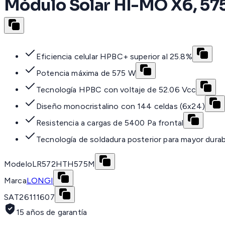
Módulo Solar HI-MO X6, 575
Eficiencia celular HPBC+ superior al 25.8%
Potencia máxima de 575 W
Tecnología HPBC con voltaje de 52.06 Vcc
Diseño monocristalino con 144 celdas (6x24)
Resistencia a cargas de 5400 Pa frontal
Tecnología de soldadura posterior para mayor durab
Modelo
LR572HTH575M
Marca
LONGI
SAT
26111607
15 años de garantía