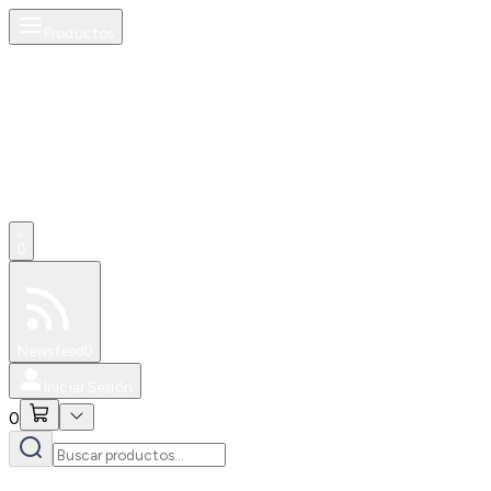
Productos
0
Especiales
Newsfeed
0
Iniciar Sesión
0