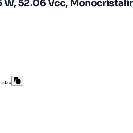
 W, 52.06 Vcc, Monocristali
ilidad