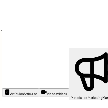
Artículos
Artículos
Videos
Videos
s
Material de Marketing
Mar