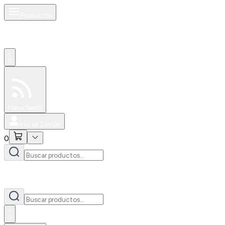
Productos
0
Especiales
Newsfeed
0
Iniciar Sesión
0
0