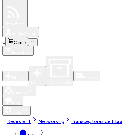
Especiales
Newsfeed
0
Iniciar Sesión
0
Carrito
Productos
Nuevos
Eventos
Para Ti
Caja Abierta
Soporte
Blog
Apps
Redes e IT
Networking
Transceptores de Fibra
Inicio