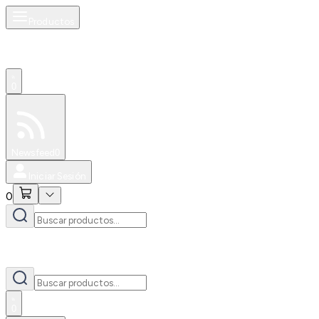
Productos
0
Especiales
Newsfeed
0
Iniciar Sesión
0
0