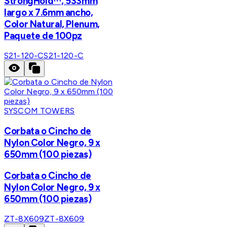
StrongHold™, 533mm
largo x 7.6mm ancho,
Color Natural, Plenum,
Paquete de 100pz
S21-120-C
S21-120-C
SYSCOM TOWERS
Corbata o Cincho de
Nylon Color Negro, 9 x
650mm (100 piezas)
Corbata o Cincho de
Nylon Color Negro, 9 x
650mm (100 piezas)
ZT-8X609
ZT-8X609