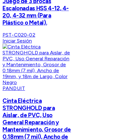
Juego de 3 Brocas
Escalonadas HSS 4-12, 4-
20, 4-32 mm (Para
Plástico o Metal).
PST-C020-02
Iniciar Sesión
PANDUIT
Cinta Eléctrica
STRONGHOLD para
Aislar, de PVC, Uso
General Reparación y
Mantenimiento, Grosor de
0.18mm (7 mil), Ancho de