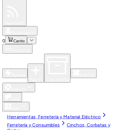
Especiales
Newsfeed
0
Iniciar Sesión
0
Carrito
Productos
Nuevos
Eventos
Para Ti
Caja Abierta
Soporte
Blog
Apps
Herramientas, Ferretería y Material Eléctrico
Ferretería y Consumibles
Cinchos, Corbatas y