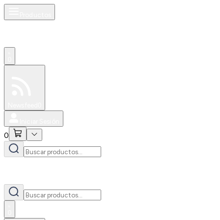
Productos
0
Especiales
Newsfeed
0
Iniciar Sesión
0
0