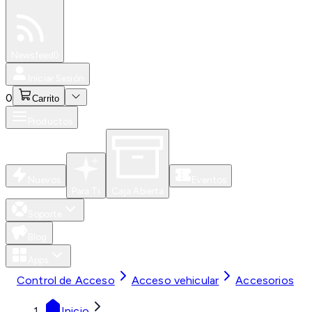
Especiales
Newsfeed
0
Iniciar Sesión
0
Carrito
Productos
Nuevos
Eventos
Para Ti
Caja Abierta
Soporte
Blog
Apps
Control de Acceso
Acceso vehicular
Accesorios
Inicio