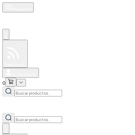
Productos
0
Especiales
Newsfeed
0
Iniciar Sesión
0
0