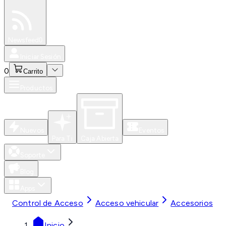
Especiales
Newsfeed
0
Iniciar Sesión
0
Carrito
Productos
Nuevos
Eventos
Para Ti
Caja Abierta
Soporte
Blog
Apps
Control de Acceso
Acceso vehicular
Accesorios
Inicio