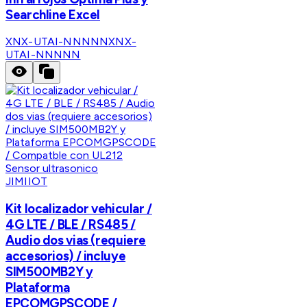
Searchline Excel
XNX-UTAI-NNNNN
XNX-
UTAI-NNNNN
JIMIIOT
Kit localizador vehicular /
4G LTE / BLE / RS485 /
Audio dos vias (requiere
accesorios) / incluye
SIM500MB2Y y
Plataforma
EPCOMGPSCODE /