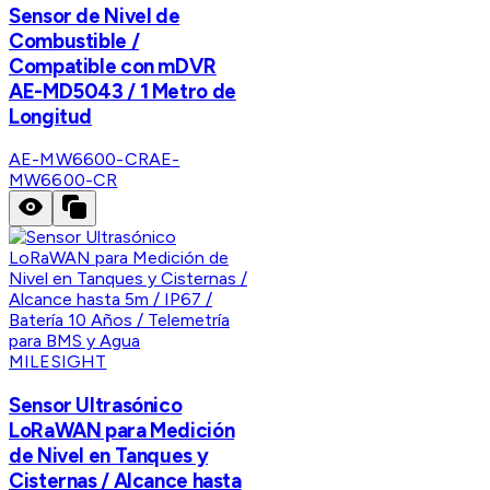
Sensor de Nivel de
Combustible /
Compatible con mDVR
AE-MD5043 / 1 Metro de
Longitud
AE-MW6600-CR
AE-
MW6600-CR
MILESIGHT
Sensor Ultrasónico
LoRaWAN para Medición
de Nivel en Tanques y
Cisternas / Alcance hasta