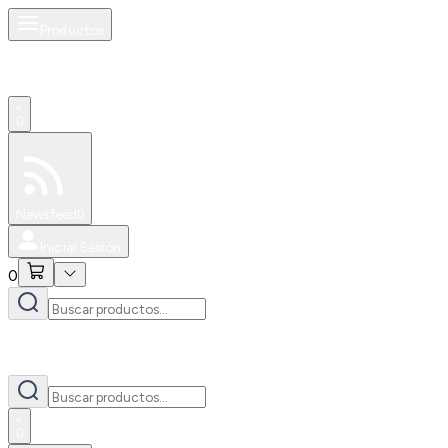
Productos
0
Especiales
Newsfeed
0
Iniciar Sesión
0
0