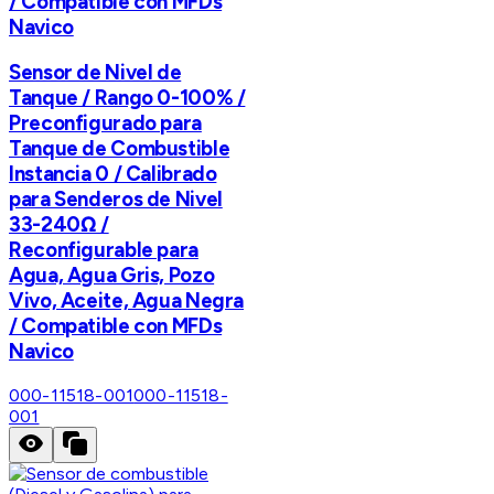
/ Compatible con MFDs
Navico
Sensor de Nivel de
Tanque / Rango 0-100% /
Preconfigurado para
Tanque de Combustible
Instancia 0 / Calibrado
para Senderos de Nivel
33-240Ω /
Reconfigurable para
Agua, Agua Gris, Pozo
Vivo, Aceite, Agua Negra
/ Compatible con MFDs
Navico
000-11518-001
000-11518-
001