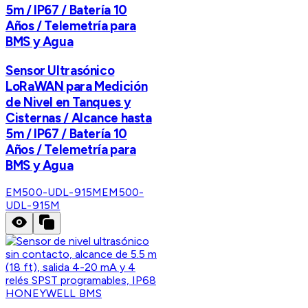
5m / IP67 / Batería 10
Años / Telemetría para
BMS y Agua
Sensor Ultrasónico
LoRaWAN para Medición
de Nivel en Tanques y
Cisternas / Alcance hasta
5m / IP67 / Batería 10
Años / Telemetría para
BMS y Agua
EM500-UDL-915M
EM500-
UDL-915M
HONEYWELL BMS