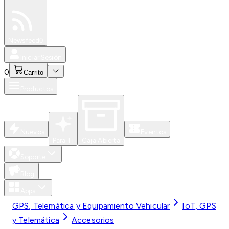
Especiales
Newsfeed
0
Iniciar Sesión
0
Carrito
Productos
Nuevos
Eventos
Para Ti
Caja Abierta
Soporte
Blog
Apps
GPS, Telemática y Equipamiento Vehicular
IoT, GPS
y Telemática
Accesorios