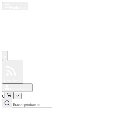
Productos
0
Especiales
Newsfeed
0
Iniciar Sesión
0