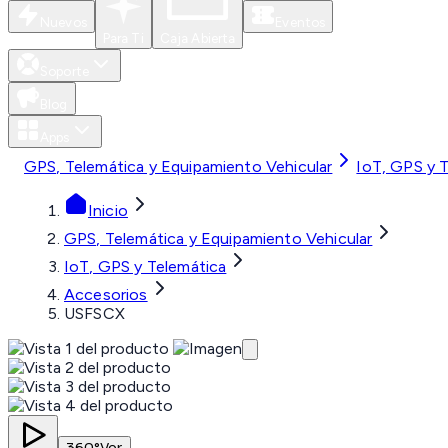
Nuevos
Eventos
Para Ti
Caja Abierta
Soporte
Blog
Apps
GPS, Telemática y Equipamiento Vehicular
IoT, GPS y 
Inicio
GPS, Telemática y Equipamiento Vehicular
IoT, GPS y Telemática
Accesorios
USFSCX
360°
Ver