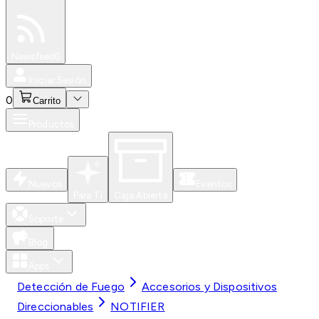
Especiales
Newsfeed
0
Iniciar Sesión
0
Carrito
Productos
Nuevos
Eventos
Para Ti
Caja Abierta
Soporte
Blog
Apps
Detección de Fuego
Accesorios y Dispositivos
Direccionables
NOTIFIER