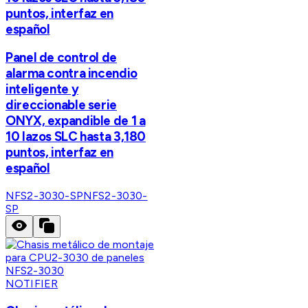
puntos, interfaz en
español
Panel de control de
alarma contra incendio
inteligente y
direccionable serie
ONYX, expandible de 1 a
10 lazos SLC hasta 3,180
puntos, interfaz en
español
NFS2-3030-SP
NFS2-3030-
SP
NOTIFIER