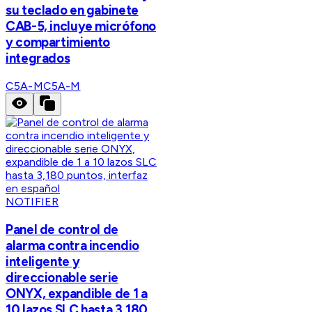
su teclado en gabinete
CAB-5, incluye micrófono
y compartimiento
integrados
C5A-M
C5A-M
NOTIFIER
Panel de control de
alarma contra incendio
inteligente y
direccionable serie
ONYX, expandible de 1 a
10 lazos SLC hasta 3,180