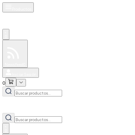
Productos
0
Especiales
Newsfeed
0
Iniciar Sesión
0
0