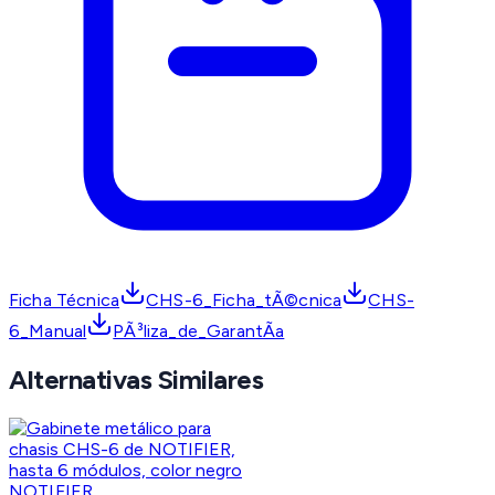
Ficha Técnica
CHS-6_Ficha_tÃ©cnica
CHS-
6_Manual
PÃ³liza_de_GarantÃ­a
Alternativas Similares
NOTIFIER