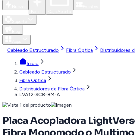
Nuevos
Eventos
Para Ti
Caja Abierta
Soporte
Blog
Apps
Cableado Estructurado
Fibra Óptica
Distribuidores d
Inicio
Cableado Estructurado
Fibra Óptica
Distribuidores de Fibra Óptica
LVA12-SCB-BM-A
Placa Acopladora LightVerse
Fibra Monomodo o Multimo