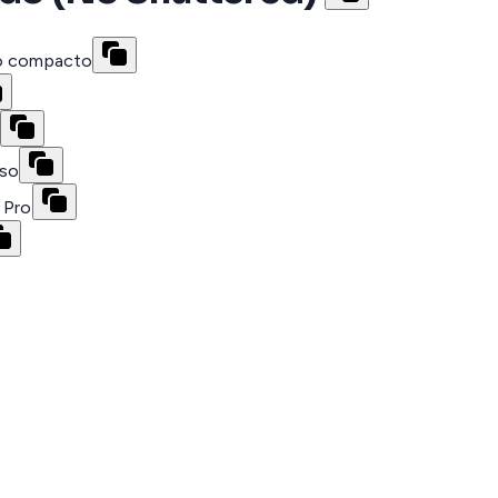
io compacto
a
eso
 Pro