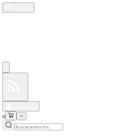
Productos
0
Especiales
Newsfeed
0
Iniciar Sesión
0