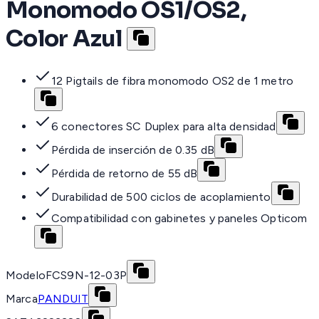
Monomodo OS1/OS2,
Color Azul
12 Pigtails de fibra monomodo OS2 de 1 metro
6 conectores SC Duplex para alta densidad
Pérdida de inserción de 0.35 dB
Pérdida de retorno de 55 dB
Durabilidad de 500 ciclos de acoplamiento
Compatibilidad con gabinetes y paneles Opticom
Modelo
FCS9N-12-03P
Marca
PANDUIT