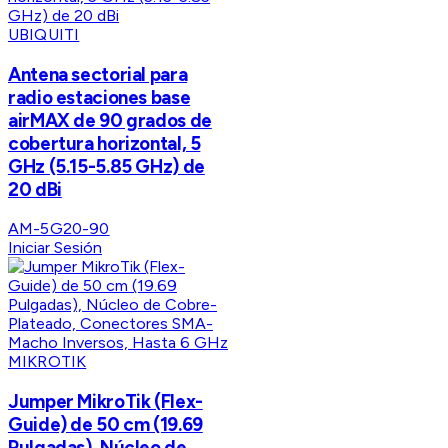
UBIQUITI
Antena sectorial para
radio estaciones base
airMAX de 90 grados de
cobertura horizontal, 5
GHz (5.15-5.85 GHz) de
20 dBi
AM-5G20-90
Iniciar Sesión
MIKROTIK
Jumper MikroTik (Flex-
Guide) de 50 cm (19.69
Pulgadas), Núcleo de