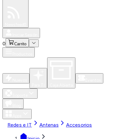
Especiales
Newsfeed
0
Iniciar Sesión
0
Carrito
Productos
Nuevos
Eventos
Para Ti
Caja Abierta
Soporte
Blog
Apps
Redes e IT
Antenas
Accesorios
Inicio