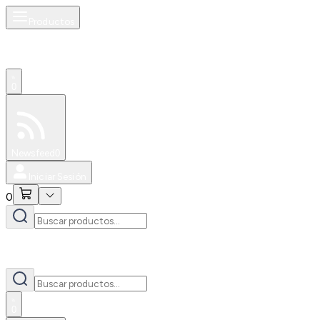
Productos
0
Especiales
Newsfeed
0
Iniciar Sesión
0
0