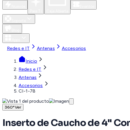
Nuevos
Eventos
Para Ti
Caja Abierta
Soporte
Blog
Apps
Redes e IT
Antenas
Accesorios
Inicio
Redes e IT
Antenas
Accesorios
CI-1-78
360°
Ver
Inserto de Caucho de 4" Con 