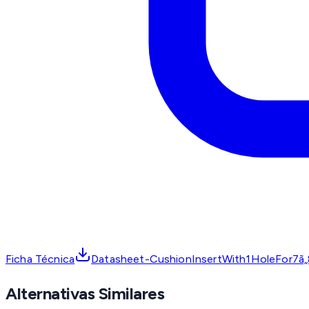
Ficha Técnica
Datasheet-CushionInsertWith1HoleFor7ã„
Alternativas Similares