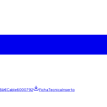
8â€Cable6000792
FichaTecnicaInserto