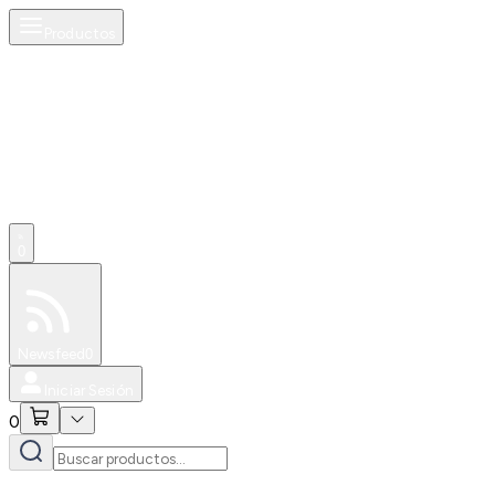
Productos
0
Especiales
Newsfeed
0
Iniciar Sesión
0