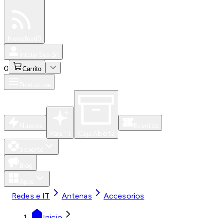
Especiales
Newsfeed
0
Iniciar Sesión
0
Carrito
Productos
Nuevos
Eventos
Para Ti
Caja Abierta
Soporte
Blog
Apps
Redes e IT
Antenas
Accesorios
Inicio