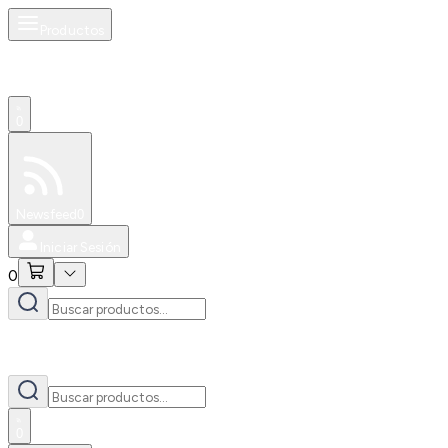
Productos
0
Especiales
Newsfeed
0
Iniciar Sesión
0
0