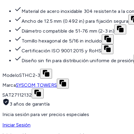
Material de acero inoxidable 304 resistente a la co
Ancho de 12.5 mm (0.492 in) para fijación segura
Diámetro compatible de 51-76 mm (2-3 in)
Tornillo hexagonal de 5/16 in incluido
Certificación ISO 9001:2015 y RoHS
Diseño sin fin para distribución uniforme de presión
Modelo
STHC2-3
Marca
SYSCOM TOWERS
SAT
27112132
3 años de garantía
Inicia sesión para ver precios especiales
Iniciar Sesión