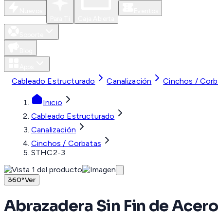
Nuevos
Eventos
Para Ti
Caja Abierta
Soporte
Blog
Apps
Cableado Estructurado
Canalización
Cinchos / Corb
Inicio
Cableado Estructurado
Canalización
Cinchos / Corbatas
STHC2-3
360°
Ver
Abrazadera Sin Fin de Acero