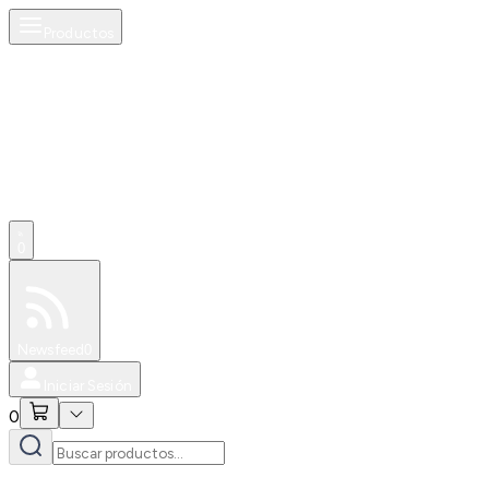
Productos
0
Especiales
Newsfeed
0
Iniciar Sesión
0