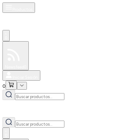
Productos
0
Especiales
Newsfeed
0
Iniciar Sesión
0
0