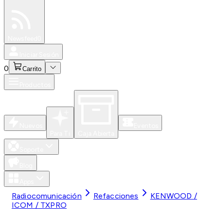
Especiales
Newsfeed
0
Iniciar Sesión
0
Carrito
Productos
Nuevos
Eventos
Para Ti
Caja Abierta
Soporte
Blog
Apps
Radiocomunicación
Refacciones
KENWOOD /
ICOM / TXPRO