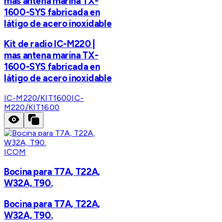
mas antena marina TX-
1600-SYS fabricada en
látigo de acero inoxidable
Kit de radio IC-M220 |
mas antena marina TX-
1600-SYS fabricada en
látigo de acero inoxidable
IC-M220/KIT1600
IC-
M220/KIT1600
ICOM
Bocina para T7A, T22A,
W32A, T90.
Bocina para T7A, T22A,
W32A, T90.