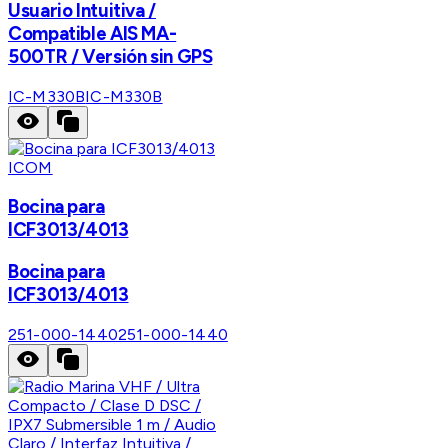
Usuario Intuitiva /
Compatible AIS MA-
500TR / Versión sin GPS
IC-M330B
IC-M330B
ICOM
Bocina para
ICF3013/4013
Bocina para
ICF3013/4013
251-000-1440
251-000-1440