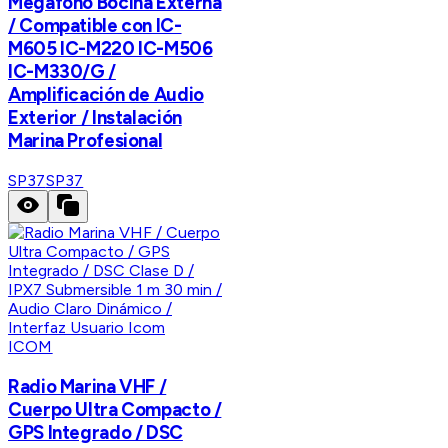
Megáfono Bocina Externa
/ Compatible con IC-
M605 IC-M220 IC-M506
IC-M330/G /
Amplificación de Audio
Exterior / Instalación
Marina Profesional
SP37
SP37
ICOM
Radio Marina VHF /
Cuerpo Ultra Compacto /
GPS Integrado / DSC