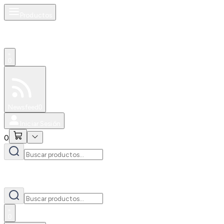
Productos
0
Especiales
Newsfeed
0
Iniciar Sesión
0
0