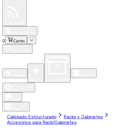
Especiales
Newsfeed
0
Iniciar Sesión
0
Carrito
Productos
Nuevos
Eventos
Para Ti
Caja Abierta
Soporte
Blog
Apps
Cableado Estructurado
Racks y Gabinetes
Accesorios para Rack/Gabinetes