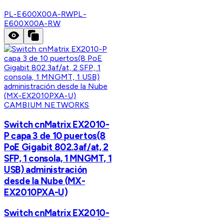
PL-E600X00A-RW
PL-
E600X00A-RW
CAMBIUM NETWORKS
Switch cnMatrix EX2010-
P capa 3 de 10 puertos(8
PoE Gigabit 802.3af/at, 2
SFP, 1 consola, 1 MNGMT, 1
USB) administración
desde la Nube (MX-
EX2010PXA-U)
Switch cnMatrix EX2010-