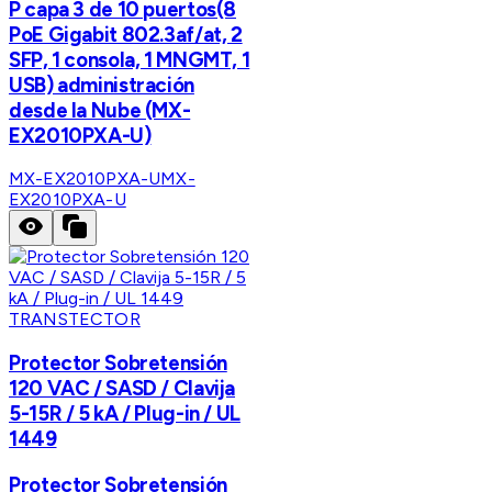
P capa 3 de 10 puertos(8
PoE Gigabit 802.3af/at, 2
SFP, 1 consola, 1 MNGMT, 1
USB) administración
desde la Nube (MX-
EX2010PXA-U)
MX-EX2010PXA-U
MX-
EX2010PXA-U
TRANSTECTOR
Protector Sobretensión
120 VAC / SASD / Clavija
5-15R / 5 kA / Plug-in / UL
1449
Protector Sobretensión