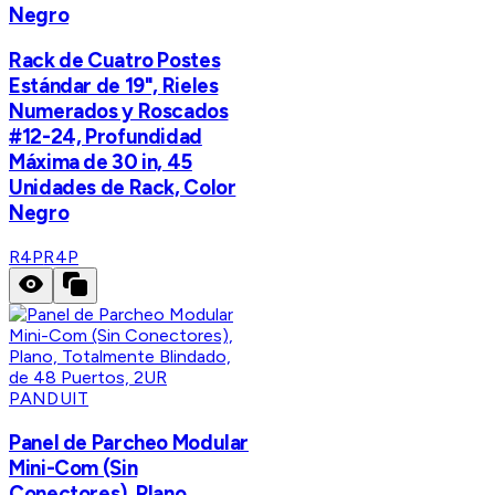
Negro
Rack de Cuatro Postes
Estándar de 19", Rieles
Numerados y Roscados
#12-24, Profundidad
Máxima de 30 in, 45
Unidades de Rack, Color
Negro
R4P
R4P
PANDUIT
Panel de Parcheo Modular
Mini-Com (Sin
Conectores), Plano,