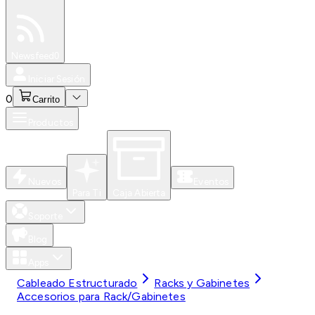
Especiales
Newsfeed
0
Iniciar Sesión
0
Carrito
Productos
Nuevos
Eventos
Para Ti
Caja Abierta
Soporte
Blog
Apps
Cableado Estructurado
Racks y Gabinetes
Accesorios para Rack/Gabinetes