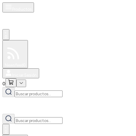
Productos
0
Especiales
Newsfeed
0
Iniciar Sesión
0
0