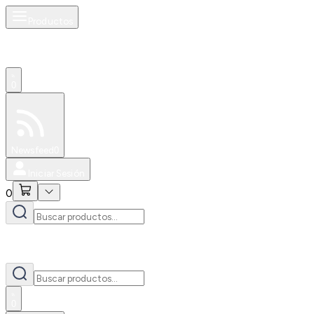
Productos
0
Especiales
Newsfeed
0
Iniciar Sesión
0
0