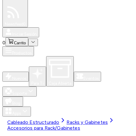
Especiales
Newsfeed
0
Iniciar Sesión
0
Carrito
Productos
Nuevos
Eventos
Para Ti
Caja Abierta
Soporte
Blog
Apps
Cableado Estructurado
Racks y Gabinetes
Accesorios para Rack/Gabinetes