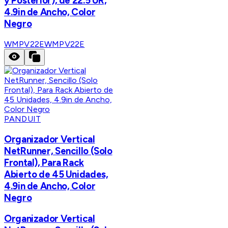
y Posterior), de 22.5 UR,
4.9in de Ancho, Color
Negro
WMPV22E
WMPV22E
PANDUIT
Organizador Vertical
NetRunner, Sencillo (Solo
Frontal), Para Rack
Abierto de 45 Unidades,
4.9in de Ancho, Color
Negro
Organizador Vertical