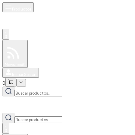
Productos
0
Especiales
Newsfeed
0
Iniciar Sesión
0
0