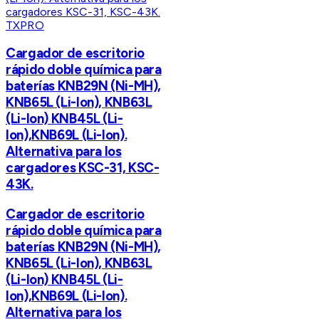
TXPRO
Cargador de escritorio
rápido doble química para
baterías KNB29N (Ni-MH),
KNB65L (Li-Ion), KNB63L
(Li-Ion) KNB45L (Li-
Ion),KNB69L (Li-Ion).
Alternativa para los
cargadores KSC-31, KSC-
43K.
Cargador de escritorio
rápido doble química para
baterías KNB29N (Ni-MH),
KNB65L (Li-Ion), KNB63L
(Li-Ion) KNB45L (Li-
Ion),KNB69L (Li-Ion).
Alternativa para los