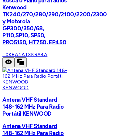
Rosca o Plano para radios
Kenwood
TK240/270/280/290/2100/2200/2300
y Motorola
GP300/350/68,
P110,SP10, SP50,
PRO5150, HT750, EP450
TXKRA4A
TXKRA4A
KENWOOD
Antena VHF Standard
148-162 MHz Para Radio
Portátil KENWOOD
Antena VHF Standard
148-162 MHz Para Radio