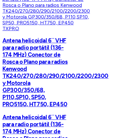
TXPRO
Antena helicoidal 6¨ VHF
para radio portátil (136-
174 MHz) Conector de
Rosca o Plano para radios
Kenwood
TK240/270/280/290/2100/2200/2300
y Motorola
GP300/350/68,
P110,SP10, SP50,
PRO5150, HT750, EP450
Antena helicoidal 6¨ VHF
para radio portátil (136-
174 MHz) Conector de