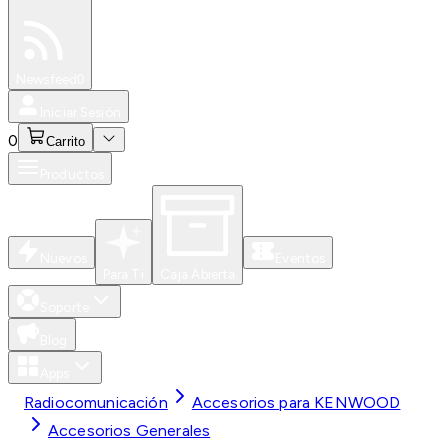
Especiales
Newsfeed
0
Iniciar Sesión
0
Carrito
Productos
Nuevos
Eventos
Para Ti
Caja Abierta
Soporte
Blog
Apps
Radiocomunicación
Accesorios para KENWOOD
Accesorios Generales