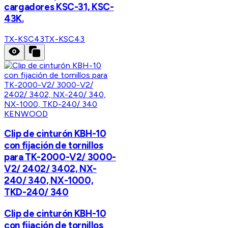
cargadores KSC-31, KSC-
43K.
TX-KSC43
TX-KSC43
KENWOOD
Clip de cinturón KBH-10
con fijación de tornillos
para TK-2000-V2/ 3000-
V2/ 2402/ 3402, NX-
240/ 340, NX-1000,
TKD-240/ 340
Clip de cinturón KBH-10
con fijación de tornillos