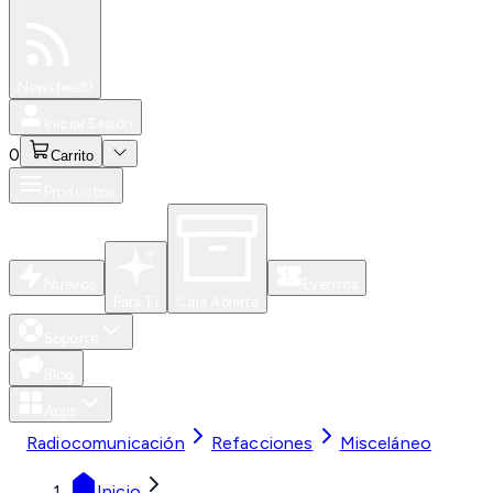
Especiales
Newsfeed
0
Iniciar Sesión
0
Carrito
Productos
Nuevos
Eventos
Para Ti
Caja Abierta
Soporte
Blog
Apps
Radiocomunicación
Refacciones
Misceláneo
Inicio