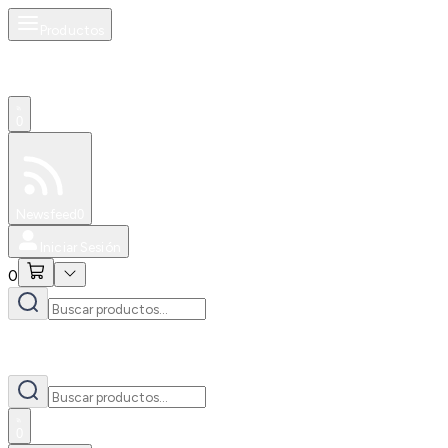
Productos
0
Especiales
Newsfeed
0
Iniciar Sesión
0
0