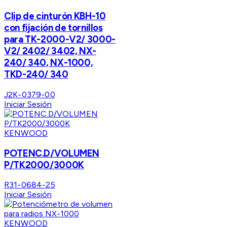
Clip de cinturón KBH-10
con fijación de tornillos
para TK-2000-V2/ 3000-
V2/ 2402/ 3402, NX-
240/ 340, NX-1000,
TKD-240/ 340
J2K-0379-00
Iniciar Sesión
KENWOOD
POTENC.D/VOLUMEN
P/TK2000/3000K
R31-0684-25
Iniciar Sesión
KENWOOD