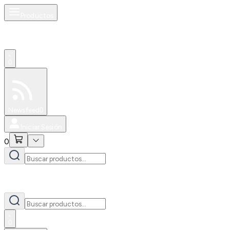
Productos
0
Especiales
Newsfeed
0
Iniciar Sesión
0
0