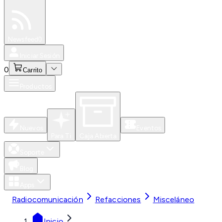
Especiales
Newsfeed
0
Iniciar Sesión
0
Carrito
Productos
Nuevos
Eventos
Para Ti
Caja Abierta
Soporte
Blog
Apps
Radiocomunicación
Refacciones
Misceláneo
Inicio