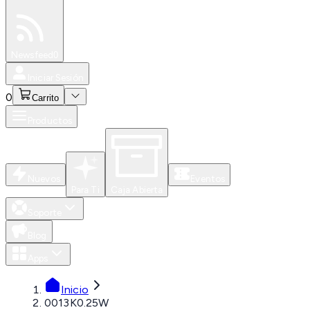
Especiales
Newsfeed
0
Iniciar Sesión
0
Carrito
Productos
Nuevos
Eventos
Para Ti
Caja Abierta
Soporte
Blog
Apps
Inicio
0013K0.25W