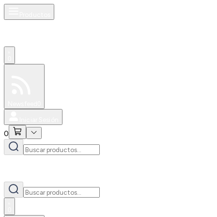
Productos
0
Especiales
Newsfeed
0
Iniciar Sesión
0
0