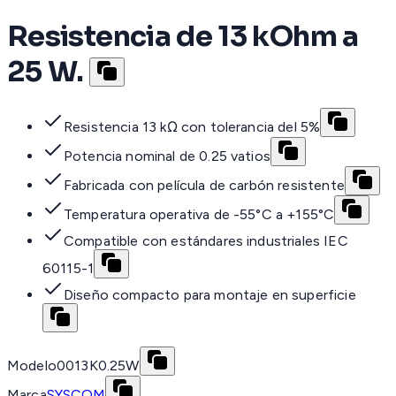
Resistencia de 13 kOhm a
25 W.
Resistencia 13 kΩ con tolerancia del 5%
Potencia nominal de 0.25 vatios
Fabricada con película de carbón resistente
Temperatura operativa de -55°C a +155°C
Compatible con estándares industriales IEC
60115-1
Diseño compacto para montaje en superficie
Modelo
0013K0.25W
Marca
SYSCOM