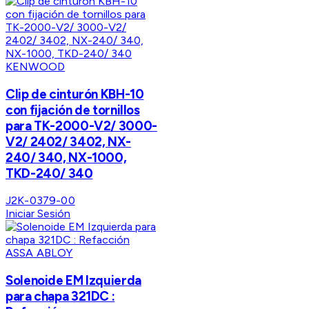
KENWOOD
Clip de cinturón KBH-10
con fijación de tornillos
para TK-2000-V2/ 3000-
V2/ 2402/ 3402, NX-
240/ 340, NX-1000,
TKD-240/ 340
J2K-0379-00
Iniciar Sesión
ASSA ABLOY
Solenoide EM Izquierda
para chapa 321DC :