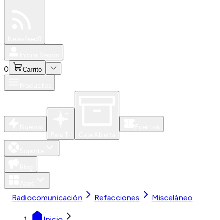
Especiales
Newsfeed
0
Iniciar Sesión
0
Carrito
Productos
Nuevos
Eventos
Para Ti
Caja Abierta
Soporte
Blog
Apps
Radiocomunicación
Refacciones
Misceláneo
Inicio