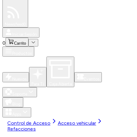
Especiales
Newsfeed
0
Iniciar Sesión
0
Carrito
Productos
Nuevos
Eventos
Para Ti
Caja Abierta
Soporte
Blog
Apps
Control de Acceso
Acceso vehicular
Refacciones