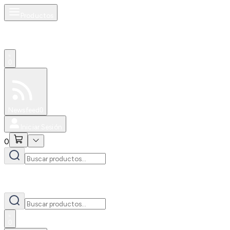
Productos
0
Especiales
Newsfeed
0
Iniciar Sesión
0
0