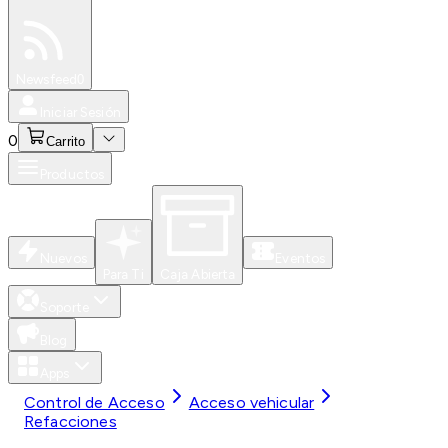
Especiales
Newsfeed
0
Iniciar Sesión
0
Carrito
Productos
Nuevos
Eventos
Para Ti
Caja Abierta
Soporte
Blog
Apps
Control de Acceso
Acceso vehicular
Refacciones