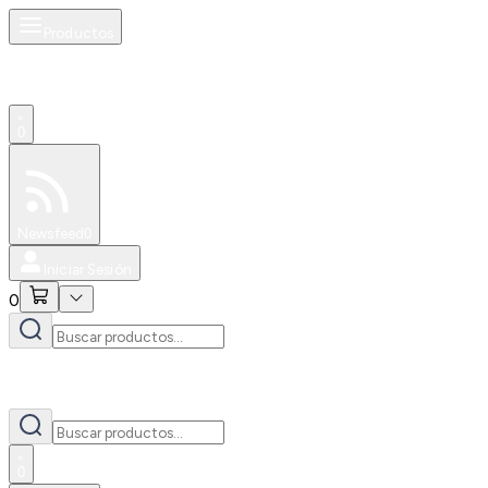
Productos
0
Especiales
Newsfeed
0
Iniciar Sesión
0
0