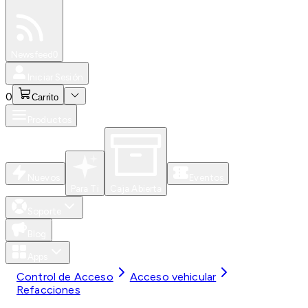
Especiales
Newsfeed
0
Iniciar Sesión
0
Carrito
Productos
Nuevos
Eventos
Para Ti
Caja Abierta
Soporte
Blog
Apps
Control de Acceso
Acceso vehicular
Refacciones