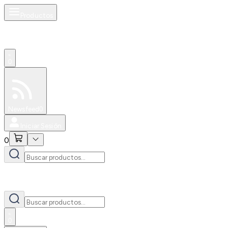
Productos
0
Especiales
Newsfeed
0
Iniciar Sesión
0
0