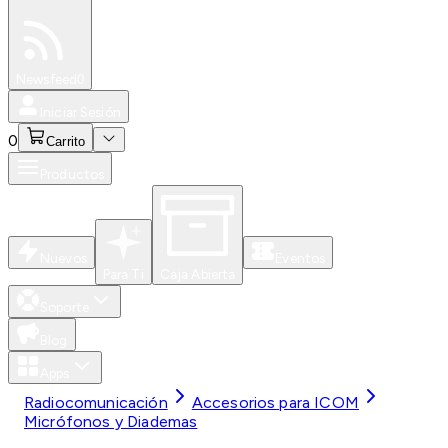
Especiales
Newsfeed
0
Iniciar Sesión
0
Carrito
Productos
Nuevos
Eventos
Para Ti
Caja Abierta
Soporte
Blog
Apps
Radiocomunicación
Accesorios para ICOM
Micrófonos y Diademas