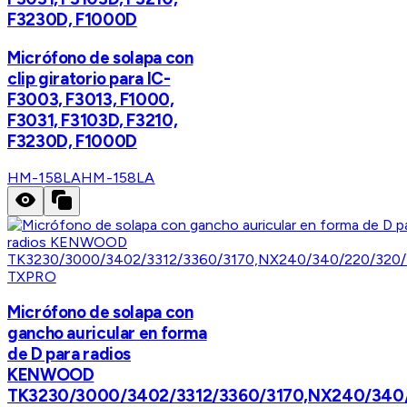
F3230D, F1000D
Micrófono de solapa con
clip giratorio para IC-
F3003, F3013, F1000,
F3031, F3103D, F3210,
F3230D, F1000D
HM-158LA
HM-158LA
TXPRO
Micrófono de solapa con
gancho auricular en forma
de D para radios
KENWOOD
TK3230/3000/3402/3312/3360/3170,NX240/340