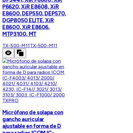
P6620, XiR E8608, XiR
E8600, DEP550, DEP570,
DGP8050 ELITE, XiR
E8600, XiR E8606,
MTP3100, MT
TX-500-M11
TX-500-M11
TXPRO
Micrófono de solapa con
gancho auricular
ajustable en forma de D
para radios ICOM IC-