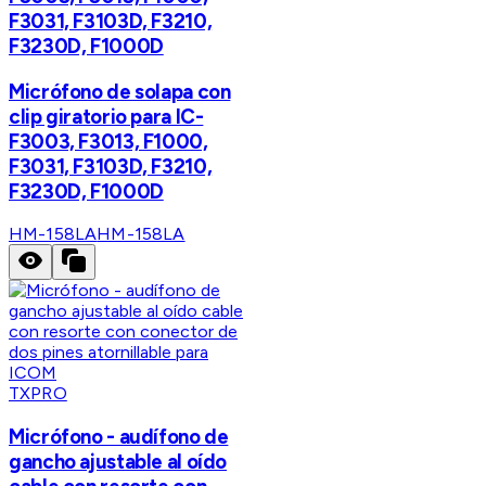
F3031, F3103D, F3210,
F3230D, F1000D
Micrófono de solapa con
clip giratorio para IC-
F3003, F3013, F1000,
F3031, F3103D, F3210,
F3230D, F1000D
HM-158LA
HM-158LA
TXPRO
Micrófono - audífono de
gancho ajustable al oído