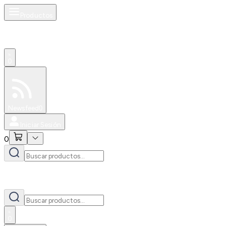
Productos
0
Especiales
Newsfeed
0
Iniciar Sesión
0
0