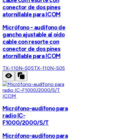
cable con resorte con
conector de dos pines
atornillable para ICOM
Micrófono - audífono de
gancho ajustable al oído
cable con resorte con
conector de dos pines
atornillable para ICOM
TX-110N-S05
TX-110N-S05
ICOM
Micrófono-audífono para
radio IC-
F1000/2000/S/T
Micrófono-audífono para