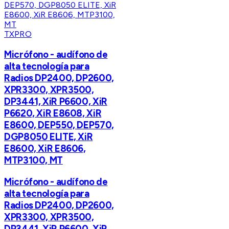
TXPRO
Micrófono - audífono de
alta tecnología para
Radios DP2400, DP2600,
XPR3300, XPR3500,
DP3441, XiR P6600, XiR
P6620, XiR E8608, XiR
E8600, DEP550, DEP570,
DGP8050 ELITE, XiR
E8600, XiR E8606,
MTP3100, MT
Micrófono - audífono de
alta tecnología para
Radios DP2400, DP2600,
XPR3300, XPR3500,
DP3441, XiR P6600, XiR