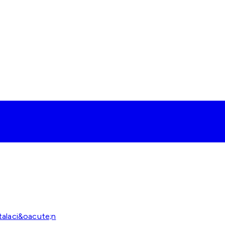
talaci&oacute;n