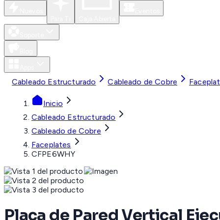
Nuevos
Eventos
Para Ti
Caja Abierta
Soporte
Blog
Apps
Cableado Estructurado
Cableado de Cobre
Facepla
Inicio
Cableado Estructurado
Cableado de Cobre
Faceplates
CFPE6WHY
Placa de Pared Vertical Eje