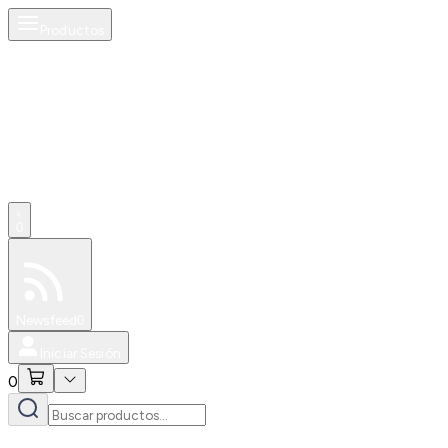
Productos
0
Especiales
Newsfeed
0
Iniciar Sesión
0