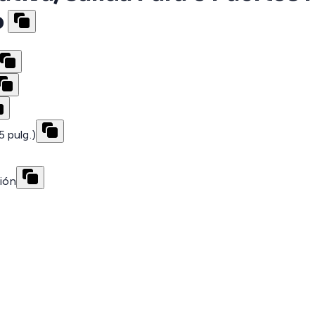
o
 pulg.)
ción