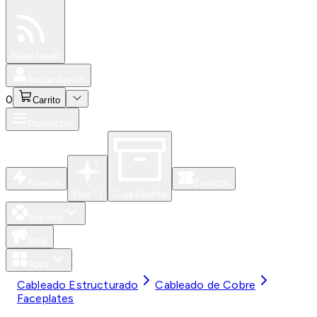
Especiales
Newsfeed
0
Iniciar Sesión
0
Carrito
Productos
Nuevos
Eventos
Para Ti
Caja Abierta
Soporte
Blog
Apps
Cableado Estructurado
Cableado de Cobre
Faceplates