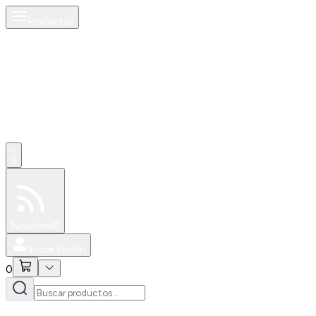
Productos
0
Especiales
Newsfeed
0
Iniciar Sesión
0