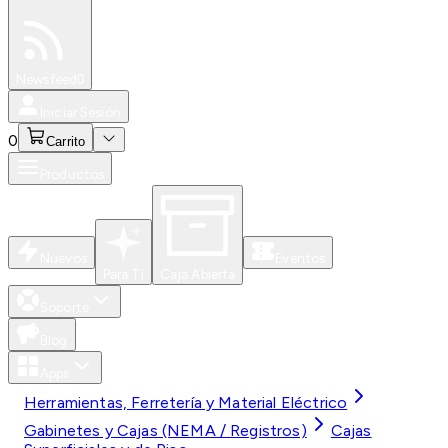
Especiales
Newsfeed
0
Iniciar Sesión
0
Carrito
Productos
Nuevos
Eventos
Para Ti
Caja Abierta
Soporte
Blog
Apps
Herramientas, Ferretería y Material Eléctrico
Gabinetes y Cajas (NEMA / Registros)
Cajas