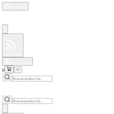
Productos
0
Especiales
Newsfeed
0
Iniciar Sesión
0
0