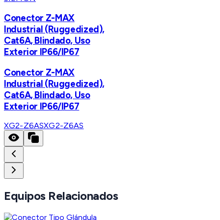
Conector Z-MAX
Industrial (Ruggedized),
Cat6A, Blindado, Uso
Exterior IP66/IP67
Conector Z-MAX
Industrial (Ruggedized),
Cat6A, Blindado, Uso
Exterior IP66/IP67
XG2-Z6AS
XG2-Z6AS
Equipos Relacionados