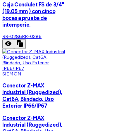
Caja Condulet FS de 3/4"
(19.05 mm ) con cinco
bocas a prueba de
intemperie.
RR-0286
RR-0286
SIEMON
Conector Z-MAX
Industrial (Ruggedized),
Cat6A, Blindado, Uso
Exterior IP66/IP67
Conector Z-MAX
Industrial (Ruggedized),