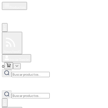
Productos
0
Especiales
Newsfeed
0
Iniciar Sesión
0
0