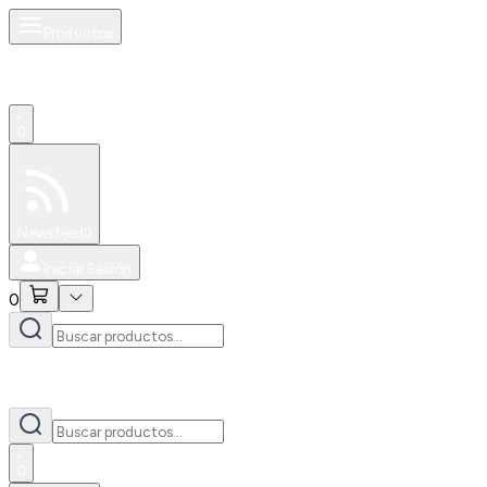
Productos
0
Especiales
Newsfeed
0
Iniciar Sesión
0
0