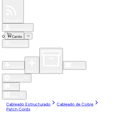
Especiales
Newsfeed
0
Iniciar Sesión
0
Carrito
Productos
Nuevos
Eventos
Para Ti
Caja Abierta
Soporte
Blog
Apps
Cableado Estructurado
Cableado de Cobre
Patch Cords