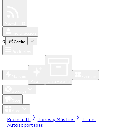
Especiales
Newsfeed
0
Iniciar Sesión
0
Carrito
Productos
Nuevos
Eventos
Para Ti
Caja Abierta
Soporte
Blog
Apps
Redes e IT
Torres y Mástiles
Torres
Autosoportadas