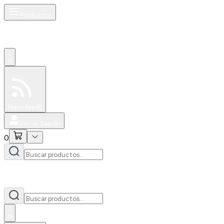
Productos
0
Especiales
Newsfeed
0
Iniciar Sesión
0
0