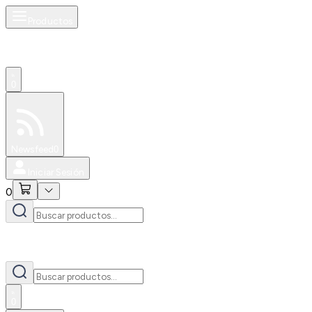
Productos
0
Especiales
Newsfeed
0
Iniciar Sesión
0
0