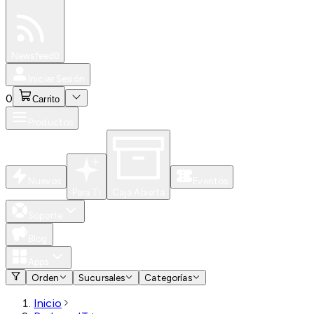
Especiales
Newsfeed
0
Iniciar Sesión
0
Carrito
Productos
Nuevos
Eventos
Para Ti
Caja Abierta
Soporte
Blog
Apps
Orden
Sucursales
Categorías
Inicio