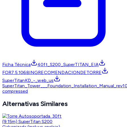
Ficha Técnica
40ft_S200_SuperTITAN_EIA
FOR7.5.1068INGRECOMENDACIONDETORRE
SuperTitanKD_-_web_us
SuperTitan_Tower___Foundation_Installation_Manual_rev1
compressed
Alternativas Similares