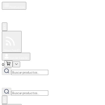
Productos
0
Especiales
Newsfeed
0
Iniciar Sesión
0
0