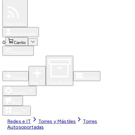
Especiales
Newsfeed
0
Iniciar Sesión
0
Carrito
Productos
Nuevos
Eventos
Para Ti
Caja Abierta
Soporte
Blog
Apps
Redes e IT
Torres y Mástiles
Torres
Autosoportadas