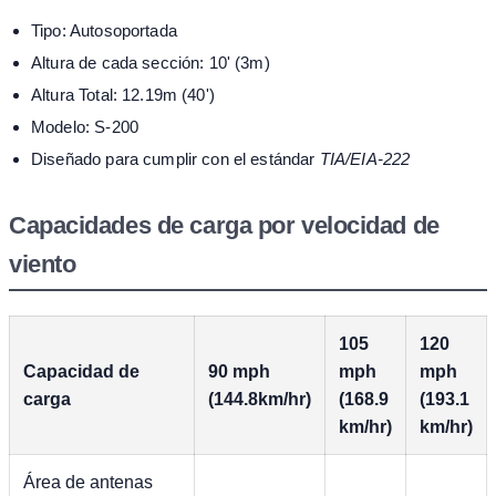
Tipo: Autosoportada
Altura de cada sección: 10' (3m)
Altura Total: 12.19m (40')
Modelo: S-200
Diseñado para cumplir con el estándar
TIA/EIA-222
Capacidades de carga por velocidad de
viento
105
120
Capacidad de
90 mph
mph
mph
carga
(144.8km/hr)
(168.9
(193.1
km/hr)
km/hr)
Área de antenas